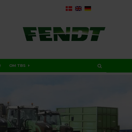
R
OM TBS