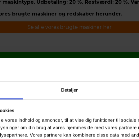
askintype. Udbetaling: 20 %. Restværdi: 20 %. Vari
es brugte maskiner og redskaber herunder.
Se alle vores brugte maskiner her
FIND VEJ
Detaljer
ookies
se vores indhold og annoncer, til at vise dig funktioner til sociale
oplysninger om din brug af vores hjemmeside med vores partnere i
ysepartnere. Vores partnere kan kombinere disse data med andr