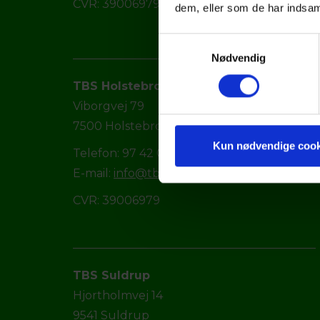
CVR: 39006979
dem, eller som de har indsaml
Samtykkevalg
Nødvendig
TBS Holstebro
Viborgvej 79
7500 Holstebro
Kun nødvendige cook
Telefon: 97 42 09 66
E-mail:
info@tbs.dk
CVR: 39006979
TBS Suldrup
Hjortholmvej 14
9541 Suldrup