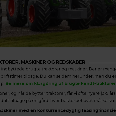
KTORER, MASKINER OG REDSKABER
af indbyttede brugte traktorer og maskiner. Der er man
ge driftstimer tilbage. Du kan se dem herunder, men du
up.
Se mere om klargøring af brugte Fendt-traktorer 
er, og når de bytter traktorer, får vi ofte nyere (3-5 år
ift tilbage på en gård, hvor traktorbehovet måske kun e
maskiner med en konkurrencedygtig leasingfinansie