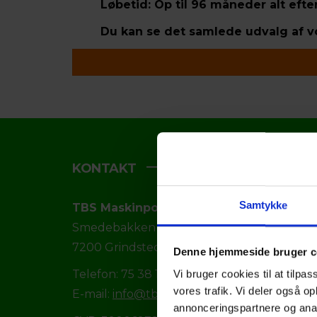
Løbetid: Op til 96 måneder alt efter m
Du kan se det samlede udvalg af vor
KONTAKT
Samtykke
TBS Maskinpower ApS
Smedebakken 7, Starup
7200 Grindsted
Denne hjemmeside bruger c
Telefon: 75 38 11 22
Vi bruger cookies til at tilpas
vores trafik. Vi deler også 
E-mail:
info@tbs.dk
annonceringspartnere og anal