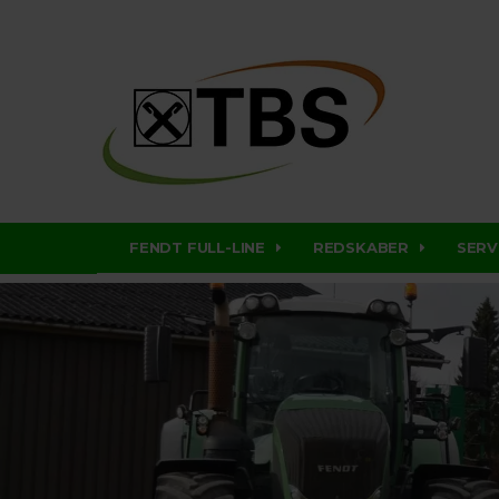
FENDT FULL-LINE
REDSKABER
SERV