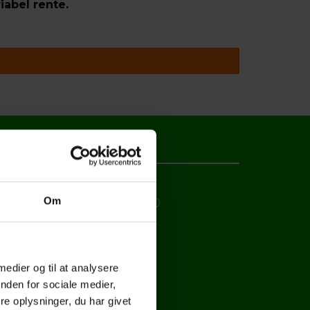
abel rente.
ÅBNINGSTIDER
Om
Mandag til fredag 7.30-16.00
Lørdag lukket
Servicevagt: Tlf. 75 38 11 22
 medier og til at analysere
nden for sociale medier,
e oplysninger, du har givet