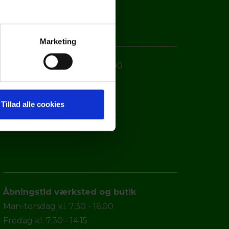
Marketing
Mandag til torsdag 7.30-16.00
Fredag 7.30-14.15
Lørdag lukket
Tillad alle cookies
Servicevagt: Tlf. 97 42 09 66
Åbningstid værksted og butik
Man-torsdag kl. 7.30 - 16.00
Fredag kl. 7.30 - 14.15