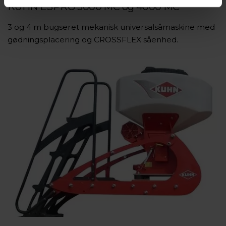
KUHN ESPRO 3000 MC og 4000 MC
3 og 4 m bugseret mekanisk universalsåmaskine med
gødningsplacering og CROSSFLEX såenhed.