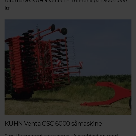
rotorharve. KUHN Venta TF fronttank på 1.500-2.000
ltr.
KUHN Venta CSC 6000 såmaskine
6 m. liftophængt rotorharve-såkombination med