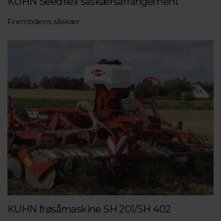
KUHN Seedflex såskærsarrangement
Fremtidens såskær
KUHN frøsåmaskine SH 201/SH 402