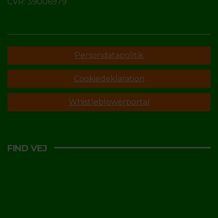
CVR: 39006979
Persondatapolitik
Cookiedeklaration
Whistleblowerportal
FIND VEJ