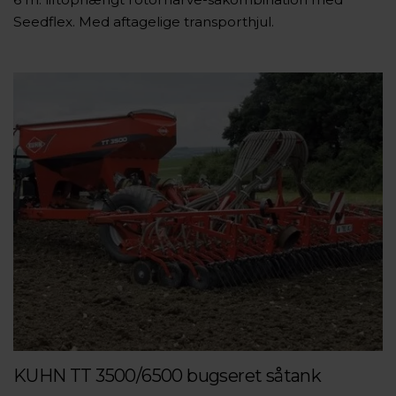
Seedflex. Med aftagelige transporthjul.
KUHN TT 3500/6500 bugseret såtank