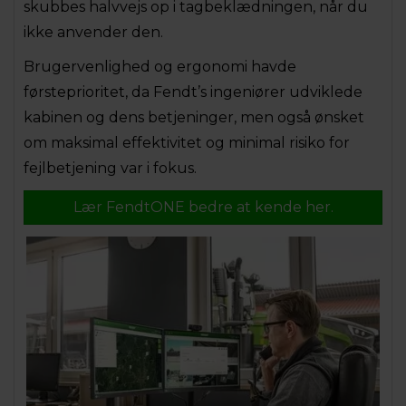
skubbes halvvejs op i tagbeklædningen, når du
ikke anvender den.
Brugervenlighed og ergonomi havde
førsteprioritet, da Fendt’s ingeniører udviklede
kabinen og dens betjeninger, men også ønsket
om maksimal effektivitet og minimal risiko for
fejlbetjening var i fokus.
Lær FendtONE bedre at kende her.