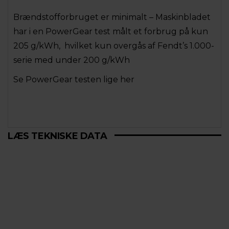
Brændstofforbruget er minimalt – Maskinbladet
har i en PowerGear test målt et forbrug på kun
205 g/kWh, hvilket kun overgås af Fendt’s 1.000-
serie med under 200 g/kWh
Se PowerGear testen lige her
LÆS TEKNISKE DATA