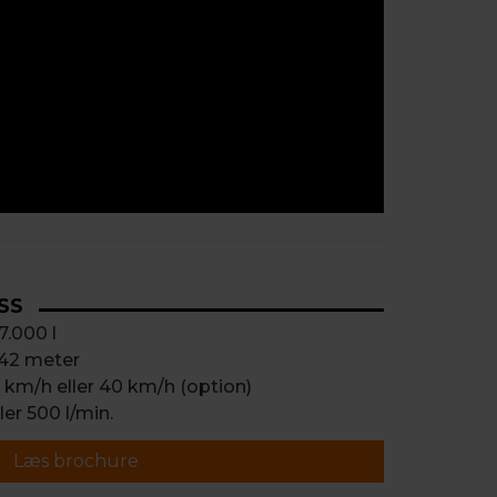
SS
7.000 l
 42 meter
 km/h eller 40 km/h (option)
er 500 l/min.
Læs brochure