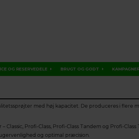
ICE OG RESERVEDELE
BRUGT OG GODT
KAMPAGNE
etssprøjter med høj kapacitet. De produceres i flere m
r – Classic, Profi-Class, Profi-Class Tandem og Profi-Class
rugervenlighed og optimal præcision.