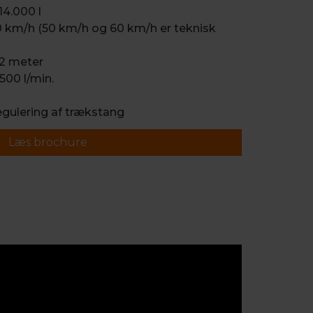
14.000 l
0 km/h (50 km/h og 60 km/h er teknisk
2 meter
500 l/min.
gulering af trækstang
Læs brochure