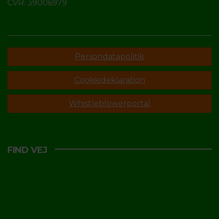
CVR: 39006979
Persondatapolitik
Cookiedeklaration
Whistleblowerportal
FIND VEJ