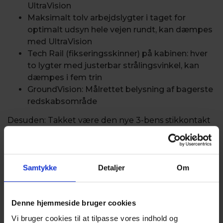
UltraVision
Maksimalt tolv arbejdslygter i taget for
optimalt udsyn hele vejen rundt, kan dæmpes
med UltraVision
Tech Rail (fikseringsskinner) på kabinen: hver
to lygter med justerbar strålingsvinkel, kan
dæmpes i fem trin
GroundVision: Målrettet belysning af bagerste
redskabsområde
Desuden: Takket være den nye 3-bens stikkontakt
bag kan arbejdslygter og kameraer let betjenes via
FendtONE-terminalen og du kan tænde og slukke
dem herfra.
Samtykke
Detaljer
Om
Denne hjemmeside bruger cookies
Vi bruger cookies til at tilpasse vores indhold og