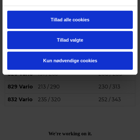
Tillad alle cookies
Tillad valgte
Kun nødvendige cookies
Model
Maks. effekt (kW/hk)
Nominel effekt
826 Vario
191 / 260
208 / 283
829 Vario
213 / 290
230 / 313
832 Vario
235 / 320
252 / 343