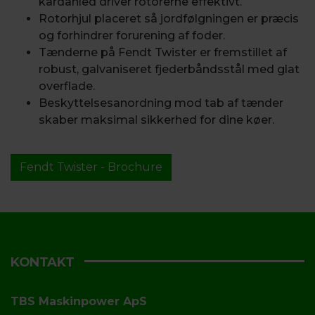
kardanled driver rotorerne effektivt.
Rotorhjul placeret så jordfølgningen er præcis
og forhindrer forurening af foder.
Tænderne på Fendt Twister er fremstillet af
robust, galvaniseret fjederbåndsstål med glat
overflade.
Beskyttelsesanordning mod tab af tænder
skaber maksimal sikkerhed for dine køer.
Fendt Twister - Brochure
KONTAKT
TBS Maskinpower ApS