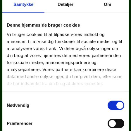
Samtykke
Detaljer
Om
Denne hjemmeside bruger cookies
TBS Fyn
Vi bruger cookies til at tilpasse vores indhold og
Ellehaven 1
annoncer, til at vise dig funktioner til sociale medier og til
5690 Tommerup
at analysere vores trafik. Vi deler også oplysninger om
din brug af vores hjemmeside med vores partnere inden
Telefon: 64 75 22 02
for sociale medier, annonceringspartnere og
E-mail:
info@tbs.dk
analysepartnere. Vores partnere kan kombinere disse
CVR: 39006979
data med andre oplysninger, du har givet dem, eller som
de har indsamlet fra din brug af deres tjenester.
Samtykkevalg
Nødvendig
Persondatapolitik
Cookiedeklaration
Præferencer