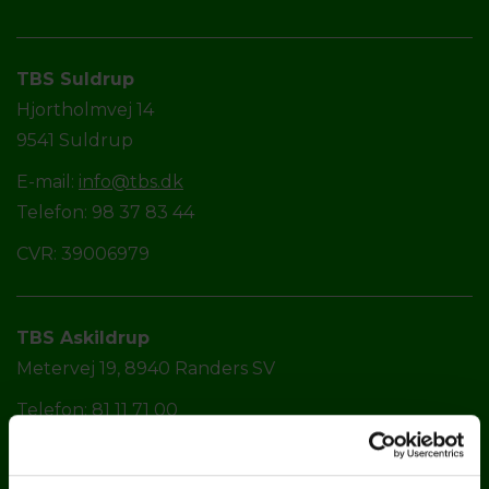
TBS Suldrup
Hjortholmvej 14
9541 Suldrup
E-mail:
info@tbs.dk
Telefon: 98 37 83 44
CVR: 39006979
TBS Askildrup
Metervej 19, 8940 Randers SV
Telefon: 81 11 71 00
E-mail:
info@tbs.dk
CVR: 39006979