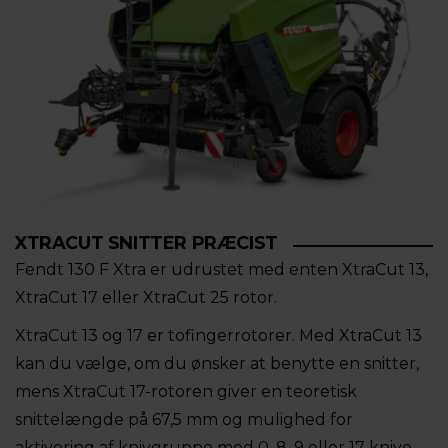
XTRACUT SNITTER PRÆCIST
Fendt 130 F Xtra er udrustet med enten XtraCut 13,
XtraCut 17 eller XtraCut 25 rotor.
XtraCut 13 og 17 er tofingerrotorer. Med XtraCut 13
kan du vælge, om du ønsker at benytte en snitter,
mens XtraCut 17-rotoren giver en teoretisk
snittelængde på 67,5 mm og mulighed for
aktivering af knivgruppe med 0, 8, 9 eller 17 knive.