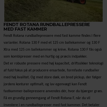
FENDT ROTANA RUNDBALLEPRESSERE
MED FAST KAMMER
Fendt Rotana rundballepressere med fast kamme findes i flere
varianter. Rotana 130 F med et 125 cm
ballekammer og 130 F
Xtra med 125 cm ballekammer og knive. Rotana 130 F fås også
som kombipresser
med en hurtig og præcis indpakker.
Det er robuste pressere med høj kapacitet, driftssikker teknologi
af fuld fokus på at producere ensartede,
formfaste rundballer
med høj kvalitet. Og med store dæk, en bred pickup, der følger
jordens konturer
optimalt, og lav egenvægt kan Fendt
fastkammer-ballepressere anvendes dér, hvor du bjærger græs.
Få en grundig gennemgang af Fendt Rotana F, når du vil
investere i en rundballepresser med fast kammer.
Det betaler