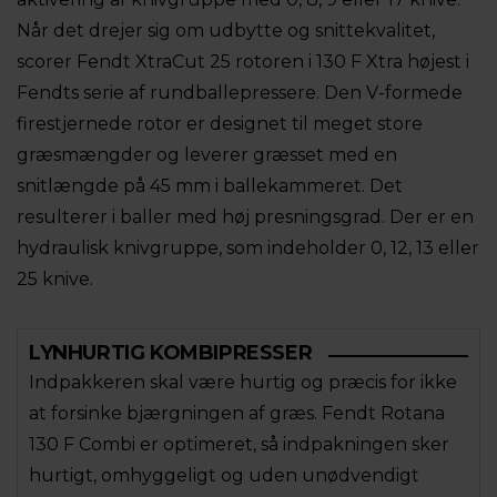
Når det drejer sig om udbytte og snittekvalitet,
scorer Fendt XtraCut 25 rotoren i 130 F Xtra højest i
Fendts serie af rundballepressere. Den V-formede
firestjernede rotor er designet til meget store
græsmængder og leverer græsset med en
snitlængde på 45 mm i ballekammeret. Det
resulterer i baller med høj presningsgrad. Der er en
hydraulisk knivgruppe, som indeholder 0, 12, 13 eller
25 knive.
LYNHURTIG KOMBIPRESSER
Indpakkeren skal være hurtig og præcis for ikke
at forsinke bjærgningen af græs. Fendt Rotana
130 F Combi er optimeret, så indpakningen sker
hurtigt, omhyggeligt og uden unødvendigt