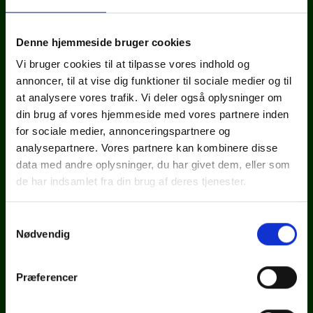
Telefon: 75 38 11 22
E-mail:
info@tbs.dk
Denne hjemmeside bruger cookies
CVR: 39006979
Vi bruger cookies til at tilpasse vores indhold og
annoncer, til at vise dig funktioner til sociale medier og til
at analysere vores trafik. Vi deler også oplysninger om
din brug af vores hjemmeside med vores partnere inden
for sociale medier, annonceringspartnere og
TBS Holstebro
analysepartnere. Vores partnere kan kombinere disse
Viborgvej 79
data med andre oplysninger, du har givet dem, eller som
7500 Holstebro
de har indsamlet fra din brug af deres tjenester.
Telefon: 97 42 09 66
Samtykkevalg
E-mail:
info@tbs.dk
Nødvendig
CVR: 39006979
Præferencer