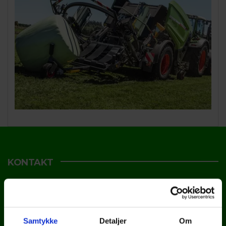
KONTAKT
TBS Maskinpower ApS
Smedebakken 7, Starup
7200 Grindsted
Samtykke
Detaljer
Om