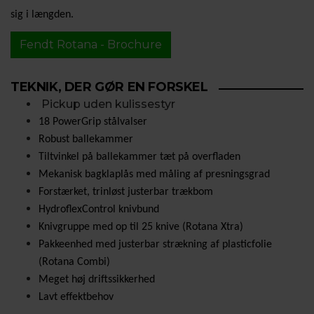
sig i længden.
Fendt Rotana - Brochure
TEKNIK, DER GØR EN FORSKEL
Pickup uden kulissestyr
18 PowerGrip stålvalser
Robust ballekammer
Tiltvinkel på ballekammer tæt på overfladen
Mekanisk bagklaplås med måling af presningsgrad
Forstærket, trinløst justerbar trækbom
HydroflexControl knivbund
Knivgruppe med op til 25 knive (Rotana Xtra)
Pakkeenhed med justerbar strækning af plasticfolie
(Rotana Combi)
Meget høj driftssikkerhed
Lavt effektbehov