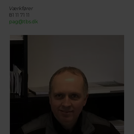
Værkfører
81 11 71 11
pag@tbs.dk