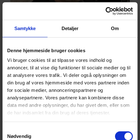
Samtykke
Detaljer
Om
Denne hjemmeside bruger cookies
Vi bruger cookies til at tilpasse vores indhold og
annoncer, til at vise dig funktioner til sociale medier og til
at analysere vores trafik. Vi deler også oplysninger om
JØRGEN JØRGENSEN
din brug af vores hjemmeside med vores partnere inden
for sociale medier, annonceringspartnere og
analysepartnere. Vores partnere kan kombinere disse
data med andre oplysninger, du har givet dem, eller som
Servicemontør
de har indsamlet fra din brug af deres tjenester.
joj@tbs.dk
Samtykkevalg
Nødvendig