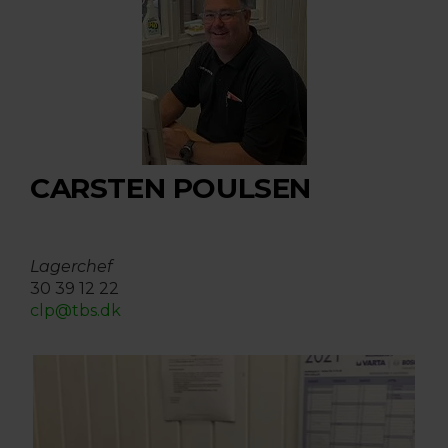
CARSTEN POULSEN
Lagerchef
30 39 12 22
clp@tbs.dk