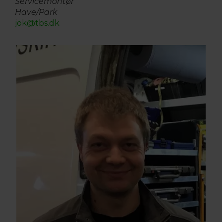
Servicemontør
Have/Park
jok@tbs.dk