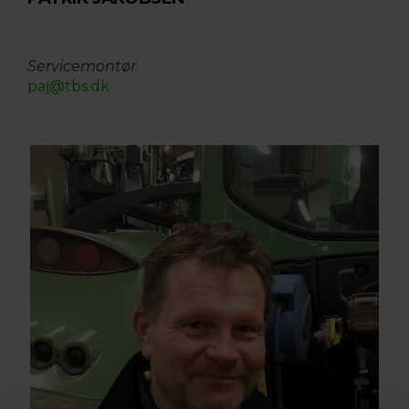
Servicemontør
paj@tbs.dk