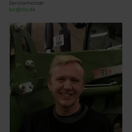
Servicemontør
sor@tbs.dk