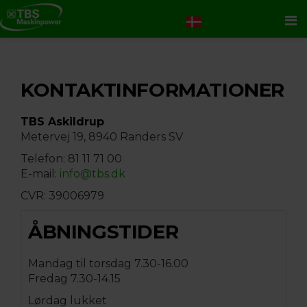
Me
KONTAKTINFORMATIONER
TBS Askildrup
Metervej 19, 8940 Randers SV
Telefon: 81 11 71 00
E-mail:
info@tbs.dk
CVR: 39006979
ÅBNINGSTIDER
Mandag til torsdag 7.30-16.00
Fredag 7.30-14.15
Lørdag lukket