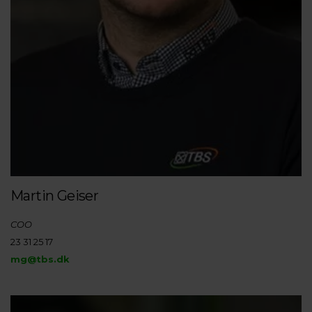
Martin Geiser
COO
23 31 25 17
mg@tbs.dk