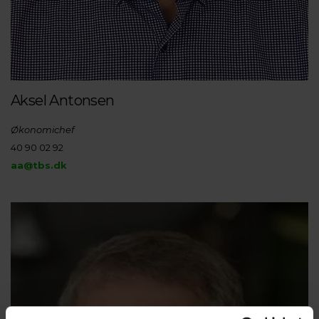
Aksel Antonsen
Økonomichef
40 90 02 92
aa@tbs.dk