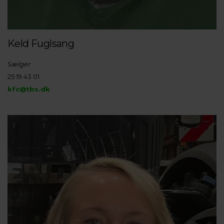
Keld Fuglsang
Sælger
25 19 43 01
kfc@tbs.dk