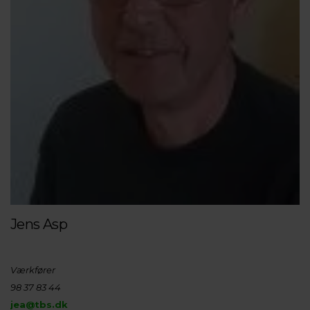
Jens Asp
Værkfører
98 37 83 44
jea@tbs.dk