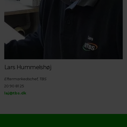
Lars Hummelshøj
Eftermarkedschef, TBS
20 90 81 25
laj@tbs.dk