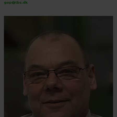
gop@tbs.dk