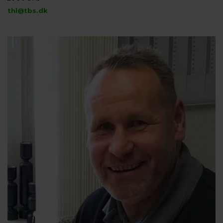
thl@tbs.dk